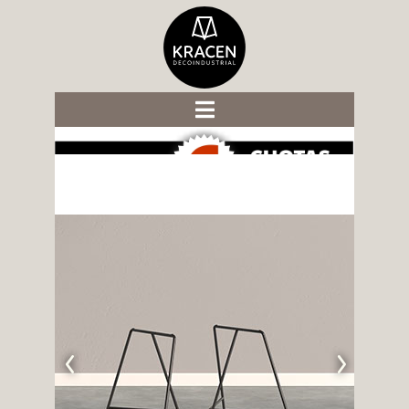

Caballetes y Bases para mesas
Mesas para Comedor
Escritorios
Mesas Bajas
Tableros
Iluminación
‹
›
Objetos
Descuentos Especiales