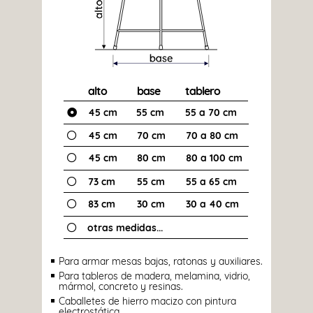
alto
base
tablero
45 cm
55 cm
55 a 70 cm

45 cm
70 cm
70 a 80 cm

45 cm
80 cm
80 a 100 cm

73 cm
55 cm
55 a 65 cm

83 cm
30 cm
30 a 40 cm

otras medidas...

Para armar mesas bajas, ratonas y auxiliares.
Para tableros de madera, melamina, vidrio,
mármol, concreto y resinas.
Caballetes de hierro macizo con pintura
electrostática.