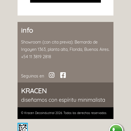
in
f
o
Showroom (con cita previa): Bernardo de
Irigoyen 1363, planta alta, Florida, Buenos Aires.
+
54 11 3819 2818


Seguinos en
KRACEN
diseñamos con espíritu minimalista
© Kracen Decoindustrial 2026. Todos los derechos reservados.