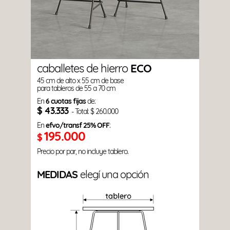
Nosotros
Preguntas frecuentes
Contacto
caballetes de hierro
ECO
45 cm de alto x 55 cm de base
para tableros de 55 a 70 cm
En
6 cuotas fijas
de:
$ 43.333
- Total: $ 260.000
En
efvo/transf 25% OFF
:
195.000
$
Precio por par, no incluye tablero.
MEDIDAS
elegí una opción